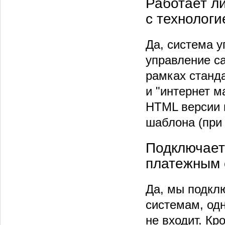
Работает л
с технолог
Да, система 
управление с
рамках станд
и "интернет м
HTML версии 
шаблона (при 
Подключаете
платежным 
Да, мы подкл
системам, одн
не входит. К