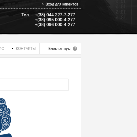
Вход для клиентов
Тел. : +(38) 044 227-7-277
+(38) 095 000-4-277
+(38) 096 000-4-277
ИО
КОНТАКТЫ
Блокнот
пуст